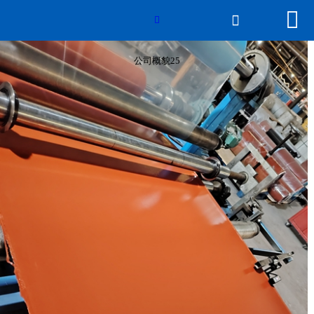


网站首页

公司概貌25

产品展示
公司概貌25
线上展厅
新闻动态
关于beat365在线登录
平台
公司概貌
资质认证
发货现场