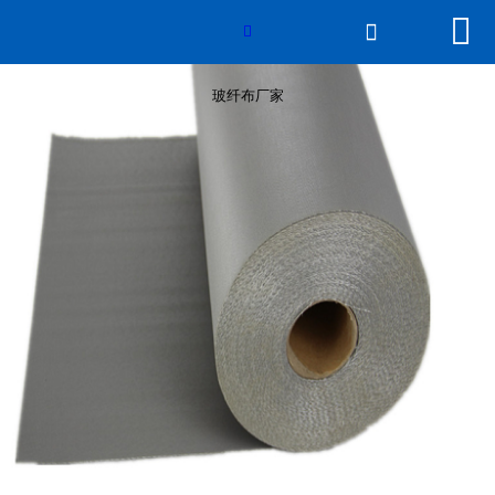


网站首页

玻纤布厂家

产品展示
玻纤布厂家
线上展厅
新闻动态
关于beat365在线登录
平台
公司概貌
资质认证
发货现场