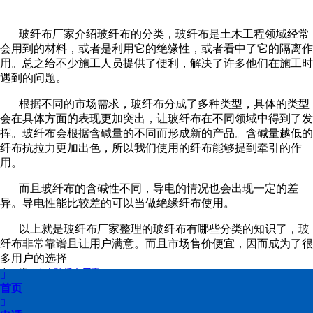
在线留言
玻纤布厂家介绍玻纤布的分类，玻纤布是土木工程领域经常
会用到的材料，或者是利用它的绝缘性，或者看中了它的隔离作
喷烧试验
用。总之给不少施工人员提供了便利，解决了许多他们在施工时
遇到的问题。
联系我们
根据不同的市场需求，玻纤布分成了多种类型，具体的类型
会在具体方面的表现更加突出，让玻纤布在不同领域中得到了发
挥。玻纤布会根据含碱量的不同而形成新的产品。含碱量越低的
纤布抗拉力更加出色，所以我们使用的纤布能够提到牵引的作
用。
而且玻纤布的含碱性不同，导电的情况也会出现一定的差
异。导电性能比较差的可以当做绝缘纤布使用。
以上就是玻纤布厂家整理的玻纤布有哪些分类的知识了，玻
纤布非常靠谱且让用户满意。而且市场售价便宜，因而成为了很
多用户的选择
上一篇：
山东玻纤布厂家

下一篇：已经是 一条了
首页
