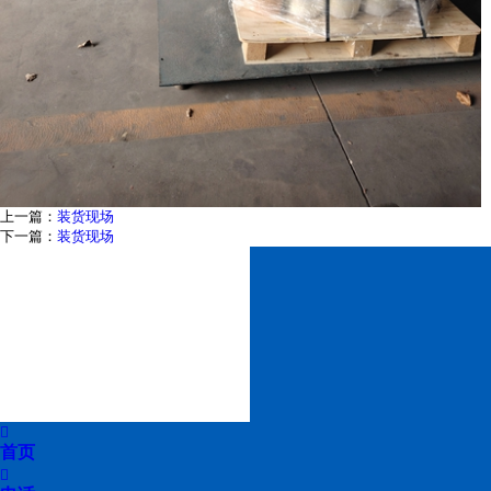
在线留言
喷烧试验
联系我们
上一篇：
装货现场
下一篇：
装货现场

首页
