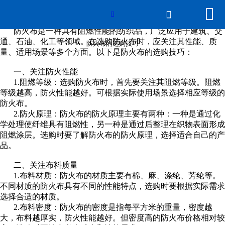


网站首页

防火布的选购技巧

防火布是一种具有阻燃性能的纺织品，广泛应用于建筑、交
产品展示
通、石油、化工等领域。在选购防火布时，应关注其性能、质
防火布的选购技巧
量、适用场景等多个方面。以下是防火布的选购技巧：
线上展厅
一、关注防火性能
1.阻燃等级：选购防火布时，首先要关注其阻燃等级。阻燃
新闻动态
等级越高，防火性能越好。可根据实际使用场景选择相应等级的
防火布。
2.防火原理：防火布的防火原理主要有两种：一种是通过化
关于beat365在线登录
学处理使纤维具有阻燃性，另一种是通过后整理在织物表面形成
阻燃涂层。选购时要了解防火布的防火原理，选择适合自己的产
平台
品。
二、关注布料质量
公司概貌
1.布料材质：防火布的材质主要有棉、麻、涤纶、芳纶等。
不同材质的防火布具有不同的性能特点，选购时要根据实际需求
资质认证
选择合适的材质。
2.布料密度：防火布的密度是指每平方米的重量，密度越
发货现场
大，布料越厚实，防火性能越好。但密度高的防火布价格相对较