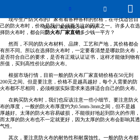


网站首页

防火布厂家直销多少钱一平方

现今生产防火布的厂家有着各种各样的价格，在寻找适合自
产品展示
己的防火布时，价格是我们必须要关注的因素之一。许多人在选
防火布厂家直销多少钱一平方
择防火布时，都会问
防火布厂家直销
多少钱一平方？
线上展厅
然而，不同的防火布材料、品牌、工艺和产地，其价格都会
有所不同。所以在选择防火布时，一定要看清楚是哪款防火布，
新闻动态
是否符合自己的要求，是否有正规认证证书，这样才能做到物有
所值，买到高性价比的防火布。
关于beat365在线登录
根据市场行情，目前一般的防火布厂家直销价格在50元到
200元之间。但是要注意，价格不是越高越好，每个人需要的防
平台
火布都不尽相同，必须根据实际需求来选择适合自己的防火布。
在购买防火布时，我们也应该注意一些小细节。要注意防火
公司概貌
布的厚度，一般的防火布厚度约为0.5mm-3mm之间，但不是越
厚越好。太薄的防火布容易破损，不能很好地起到防火的作用，
资质认证
而太厚的防火布也不一定就更好，因为太厚的防火布会影响其透
气性。
发货现场
其次，要注意防火布的耐热性和耐腐蚀性。一般的防火布都