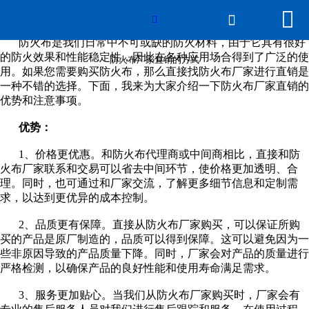


网站首页

防火布厂家直销的方式

防火布是我们日常中不可或缺的防火材料，由于它具有很好
产品展示
的防火效果和性能稳定性，因此在各种应用场合得到了广泛的使
防火布厂家直销的方式
用。如果您需要购买防火布，那么直接找防火布厂家进行直销是
一种不错的选择。下面，我来为大家介绍一下防火布厂家直销的
线上展厅
优势和注意事项。
新闻动态
优势：
1、价格更优惠。和防火布代理商或中间商相比，直接和防
关于beat365在线登录
火布厂家联系和交易可以省去中间环节，使价格更加透明、合
理。同时，也可通过和厂家交流，了解更多细节信息和定制需
平台
求，以达到更优异的成本控制。
2、品质更有保障。直接从防火布厂家购买，可以保证所购
公司概貌
买的产品是原厂制造的，品质可以得到保障。这可以避免因为一
些非原因导致的产品质量下降。同时，厂家会对产品的质量进行
资质认证
严格检测，以确保产品的良好性能和使用寿命满足需求。
3、服务更加贴心。当我们从防火布厂家购买时，厂家会有
发货现场