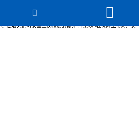


网站首页

产品展示
影。随着人们对安全重视程度的提升，防火布在保障生命财产安
线上展厅
新闻动态
关于beat365在线登录
平台
公司概貌
资质认证
发货现场