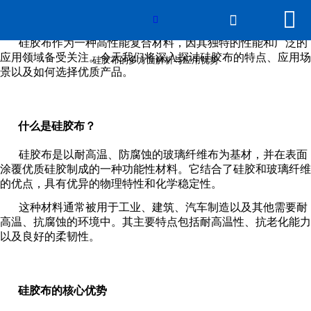


网站首页

硅胶布的多方面解析与应用优势

硅胶布作为一种高性能复合材料，因其独特的性能和广泛的
产品展示
应用领域备受关注。今天我们将深入探讨硅胶布的特点、应用场
硅胶布的多方面解析与应用优势
景以及如何选择优质产品。
线上展厅
新闻动态
什么是硅胶布？
硅胶布是以耐高温、防腐蚀的玻璃纤维布为基材，并在表面
关于beat365在线登录
涂覆优质硅胶制成的一种功能性材料。它结合了硅胶和玻璃纤维
的优点，具有优异的物理特性和化学稳定性。
平台
这种材料通常被用于工业、建筑、汽车制造以及其他需要耐
高温、抗腐蚀的环境中。其主要特点包括耐高温性、抗老化能力
公司概貌
以及良好的柔韧性。
资质认证
硅胶布的核心优势
发货现场